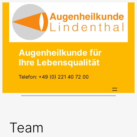
Zum
Inhalt
springen
Augenheilkunde für
Ihre Lebensqualität
Telefon: +49 (0) 221 40 72 00
Team